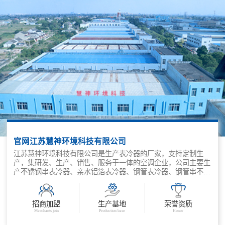
官网江苏慧神环境科技有限公司
江苏慧神环境科技有限公司是生产表冷器的厂家，支持定制生
产，集研发、生产、销售、服务于一体的空调企业，公司主要生
产不锈钢串表冷器、亲水铝箔表冷器、钢管表冷器、钢管串不锈
钢表冷器、不锈钢表冷器、环保设备、空调设备及配件、制冷设
备及配件、配电开关控制设备、除尘设备、干燥设备、净化设
备、通风设备、防火阀、排烟防火阀、排烟阀、排烟口、轴流式
招商加盟
生产基地
荣誉资质
消防排烟风机、混流式消防排烟风机、离心式消防排烟风机等产
Merchants join
Production base
Honor
品。