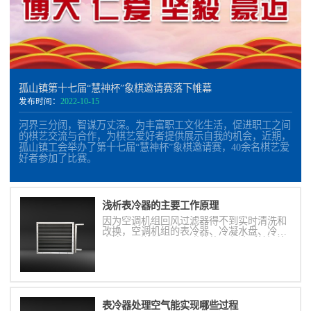
孤山镇第十七届“慧神杯”象棋邀请赛落下帷幕
发布时间：
2022-10-15
河界三分阔，智谋万丈深。为丰富职工文化生活，促进职工之间
的棋艺交流与合作，为棋艺爱好者提供展示自我的机会，近期，
孤山镇工会举办了第十七届“慧神杯”象棋邀请赛，40余名棋艺爱
好者参加了比赛。
浅析表冷器的主要工作原理
因为空调机组回风过滤器得不到实时清洗和
改换，空调机组的表冷器、冷凝水盘、冷凝
水管以及送回、风口附着的黑色油腻性污染
物，是组成空气污染的最直接传染源。
表冷器处理空气能实现哪些过程