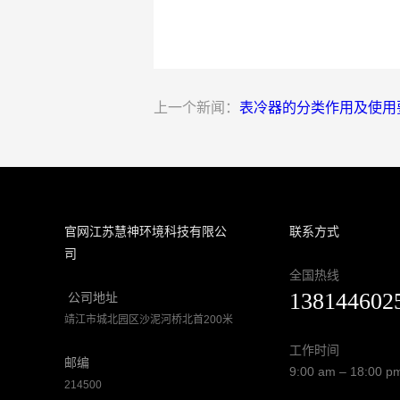
上一个新闻：
表冷器的分类作用及使用
‭官网江苏慧神环境科技有限公
联系方式
司
全国热线
138144602
公司地址
靖江市城北园区沙泥河桥北首200米
工作时间
邮编
9:00 am – 18:00 p
214500